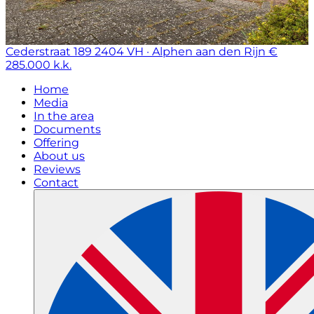
Cederstraat 189
2404 VH · Alphen aan den Rijn
€
285.000 k.k.
Home
Media
In the area
Documents
Offering
About us
Reviews
Contact